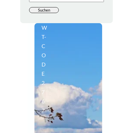
W
T-
C
O
D
E
2
7
6
7