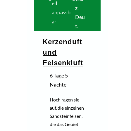
ell
z,
anpassb
Deu
ar
t.
Kerzenduft
und
Felsenkluft
6 Tage 5
Nächte
Hoch ragen sie
auf, die einzelnen
Sandsteinfelsen,
die das Gebiet