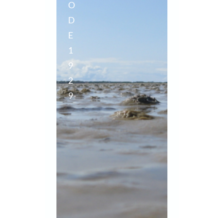
O
D
E
1
9
2
9