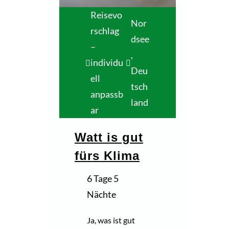
Reisevo
Nor
rschlag
dsee
–
,
individu
Deu
ell
tsch
anpassb
land
ar
Watt is gut
fürs Klima
6 Tage 5
Nächte
Ja, was ist gut