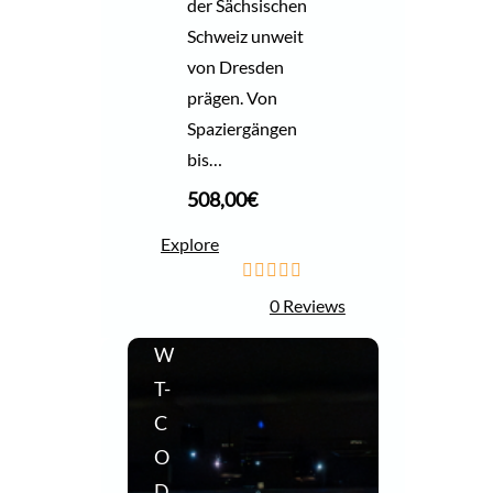
der Sächsischen
Schweiz unweit
von Dresden
prägen. Von
Spaziergängen
bis…
508,00
€
Explore
0
5
0 Reviews
o
u
W
t
o
T-
f
C
O
D