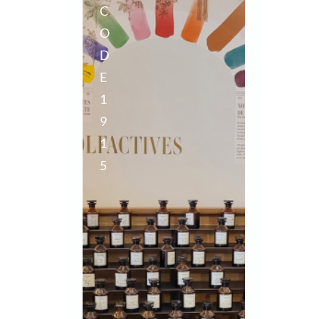
C
O
D
E
1
9
1
5