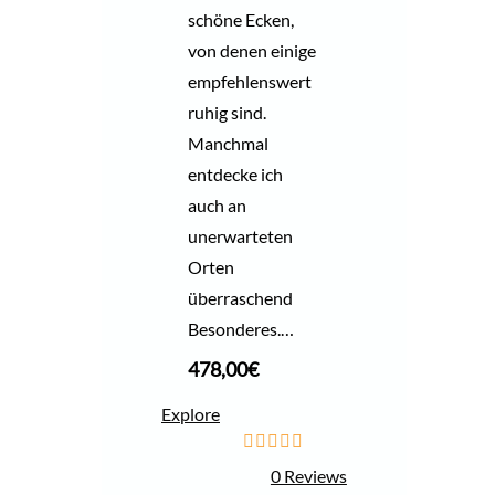
schöne Ecken,
von denen einige
empfehlenswert
ruhig sind.
Manchmal
entdecke ich
auch an
unerwarteten
Orten
überraschend
Besonderes.…
478,00
€
Explore
0
5
0 Reviews
o