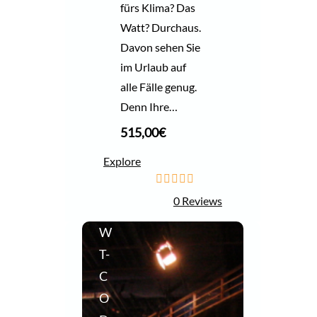
fürs Klima? Das
Watt? Durchaus.
Davon sehen Sie
im Urlaub auf
alle Fälle genug.
Denn Ihre…
515,00
€
Explore
0
5
0 Reviews
o
u
W
t
o
T-
f
C
O