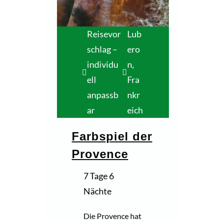
Reisevor
Lub
schlag –
ero
individu
n,
ell
Fra
anpassb
nkr
ar
eich
Farbspiel der
Provence
7 Tage 6
Nächte
Die Provence hat