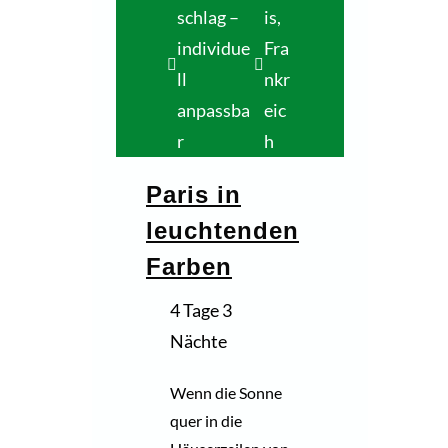
schlag –
is,
individue
Fra
ll
nkr
anpassba
eic
r
h
Paris in
leuchtenden
Farben
4 Tage 3
Nächte
Wenn die Sonne
quer in die