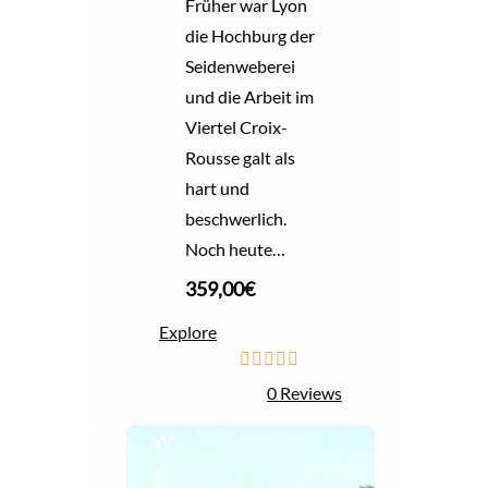
Früher war Lyon
die Hochburg der
Seidenweberei
und die Arbeit im
Viertel Croix-
Rousse galt als
hart und
beschwerlich.
Noch heute…
359,00
€
Explore
0
5
0 Reviews
o
u
W
t
o
T-