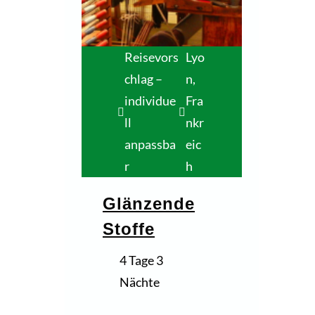
Reisevors
Lyo
chlag –
n,
individue
Fra
ll
nkr
anpassba
eic
r
h
Glänzende
Stoffe
4 Tage 3
Nächte