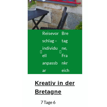
Reisevor
Bre
schlag –
tag
individu
ne,
ell
Fra
anpassb
nkr
ar
eich
Kreativ in der
Bretagne
7 Tage 6