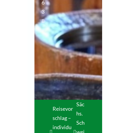
6
3
8
Säc
Reisevor
hs.
schlag –
Sch
individu
wei