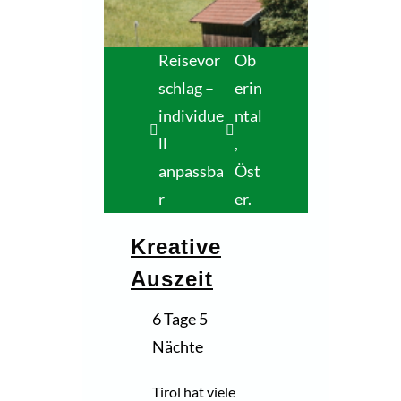
Reisevor
Ob
schlag –
erin
individue
ntal
ll
,
anpassba
Öst
r
er.
Kreative
Auszeit
6 Tage 5
Nächte
Tirol hat viele