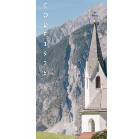
C
O
D
E
1
9
3
5