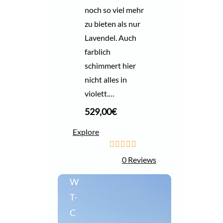
noch so viel mehr
zu bieten als nur
Lavendel. Auch
farblich
schimmert hier
nicht alles in
violett.…
529,00
€
Explore
0
5
0 Reviews
o
u
W
t
o
T-
f
C