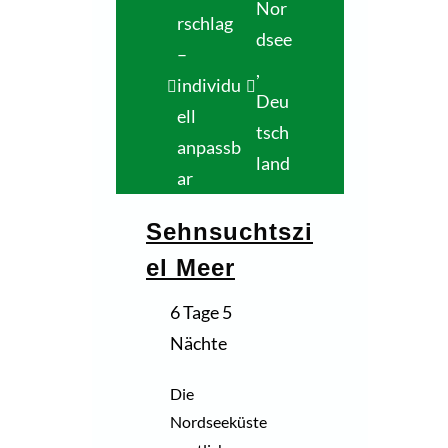
Nor
rschlag
dsee
–
,
individu
Deu
ell
tsch
anpassb
land
ar
Sehnsuchtszi
el Meer
6 Tage 5
Nächte
Die
Nordseeküste