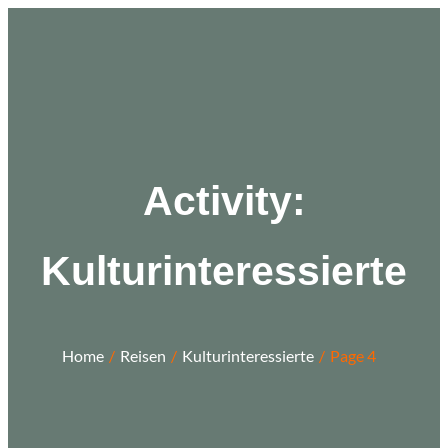
Zum
Inhalt
springen
Activity:
Kulturinteressierte
Home
Reisen
Kulturinteressierte
Page 4