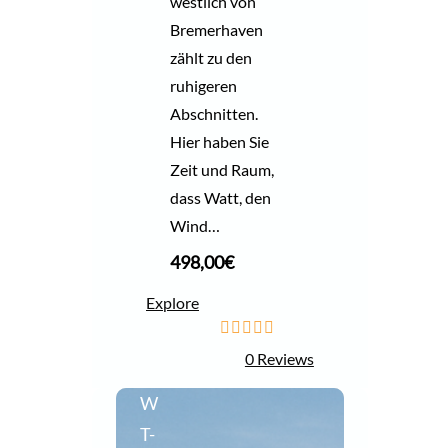
westlich von
Bremerhaven
zählt zu den
ruhigeren
Abschnitten.
Hier haben Sie
Zeit und Raum,
dass Watt, den
Wind…
498,00
€
Explore
0
5
0 Reviews
o
u
W
t
o
T-
f