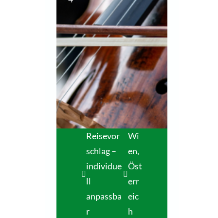
Reisevor
Wi
schlag –
en,
individue
Öst
ll
err
anpassba
eic
r
h