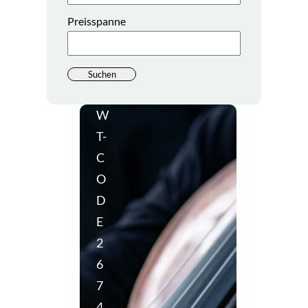
Preisspanne
W
T-
C
O
D
E
2
6
7
4