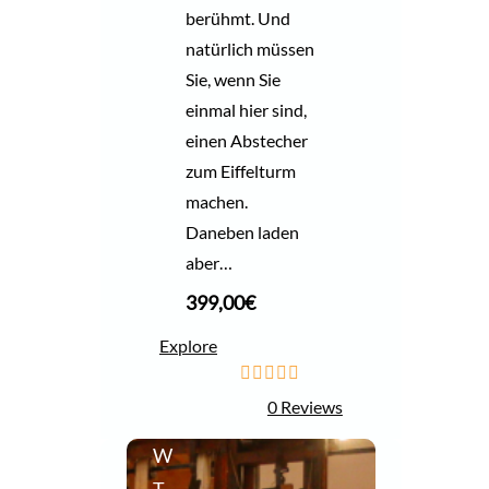
berühmt. Und
natürlich müssen
Sie, wenn Sie
einmal hier sind,
einen Abstecher
zum Eiffelturm
machen.
Daneben laden
aber…
399,00
€
Explore
0
5
0 Reviews
o
u
W
t
o