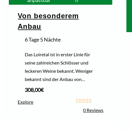
Von besonderem
Anbau
6 Tage 5 Nächte
Das Loiretal ist in erster Linie für
seine zahlreichen Schlösser und
leckeren Weine bekannt. Weniger
bekannt sind der Anbau von…
308,00
€
Explore
0
5
0 Reviews
o
u
t
o