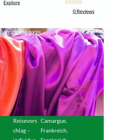
Explore
0
5
0 Reviews
o
u
t
WT-CODE 2775
o
f
Reisevors
Camargue,
chlag –
Frankreich
,
individue
Frankreich
,