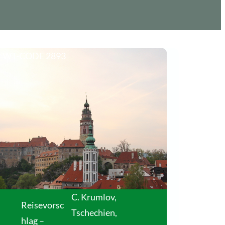
WT-CODE 2893
C. Krumlov,
Reisevorsc
Tschechien
,
hlag –