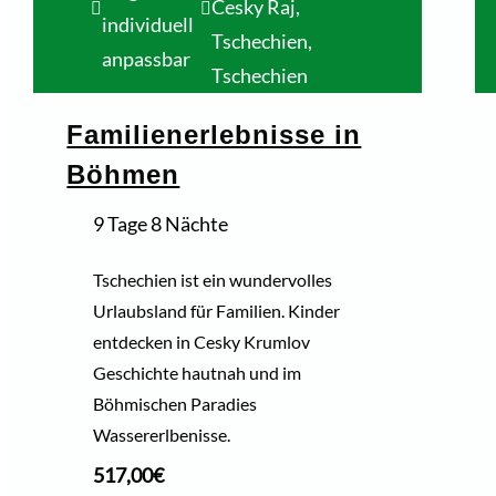
Cesky Raj,
individuell
Tschechien
,
anpassbar
Tschechien
Familienerlebnisse in
Böhmen
9 Tage 8 Nächte
Tschechien ist ein wundervolles
Urlaubsland für Familien. Kinder
entdecken in Cesky Krumlov
Geschichte hautnah und im
Böhmischen Paradies
Wassererlbenisse.
517,00
€