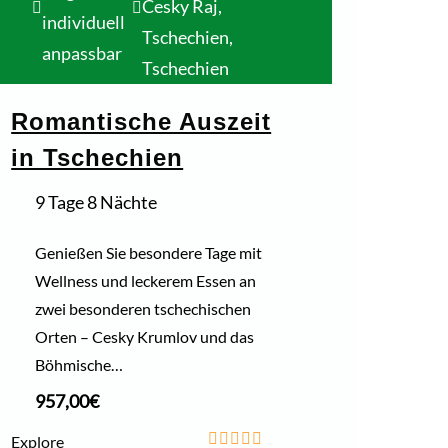
Cesky Raj,
individuell
Tschechien
,
anpassbar
Tschechien
Romantische Auszeit
in Tschechien
9 Tage 8 Nächte
Genießen Sie besondere Tage mit
Wellness und leckerem Essen an
zwei besonderen tschechischen
Orten – Cesky Krumlov und das
Böhmische…
957,00
€
Explore