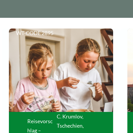
WT-CODE 2895
C. Krumlov,
Reisevorsc
Tschechien
,
hlag –