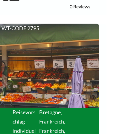
0
5
0 Reviews
o
u
t
o
WT-CODE 2795
f
Reisevors
Bretagne,
chlag –
Frankreich
,
individuel
Frankreich
,