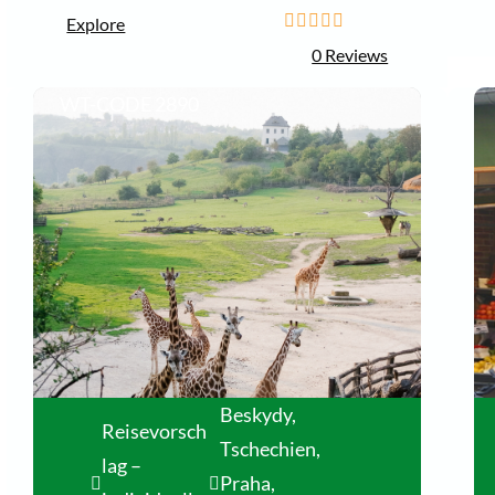
Explore
0
5
0 Reviews
o
u
WT-CODE 2890
t
o
f
Beskydy,
Reisevorsch
Tschechien
,
lag –
Praha,