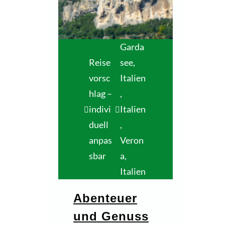
Garda
Reise
see,
vorsc
Italien
hlag –
,
indivi
Italien
duell
,
anpas
Veron
sbar
a,
Italien
Abenteuer
und Genuss