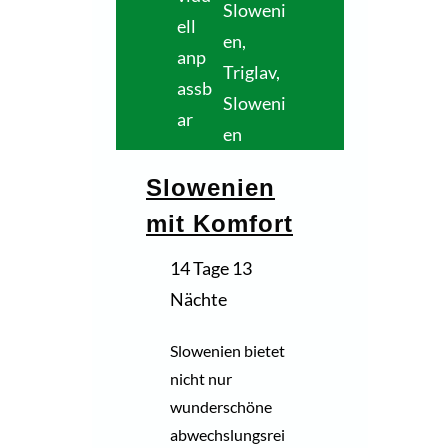
Sloweni
ell
en
,
anp
Triglav,
assb
Sloweni
ar
en
Slowenien
mit Komfort
14 Tage 13
Nächte
Slowenien bietet
nicht nur
wunderschöne
abwechslungsrei