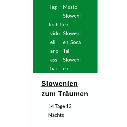
lag
Mesto,
–
Sloweni
indi
en
,
vidu
Sloweni
ell
en
,
Soca
anp
Tal,
ass
Sloweni
bar
en
Slowenien
zum Träumen
14 Tage 13
Nächte