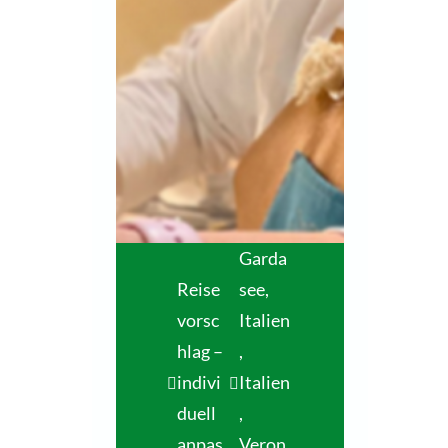
Garda
Reise
see,
vorsc
Italien
hlag –
,
indivi
Italien
duell
,
anpas
Veron