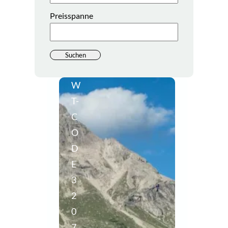
Preisspanne
W
T-
C
O
D
E
3
2
0
7