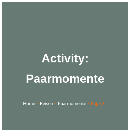
Zum
Inhalt
springen
Activity:
Paarmomente
Home
Reisen
Paarmomente
Page 2