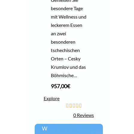
besondere Tage
mit Wellness und
leckerem Essen
an zwei
besonderen
tschechischen
Orten – Cesky
Krumlov und das
Böhmische…
957,00
€
Explore
0
5
0 Reviews
o
u
W
t