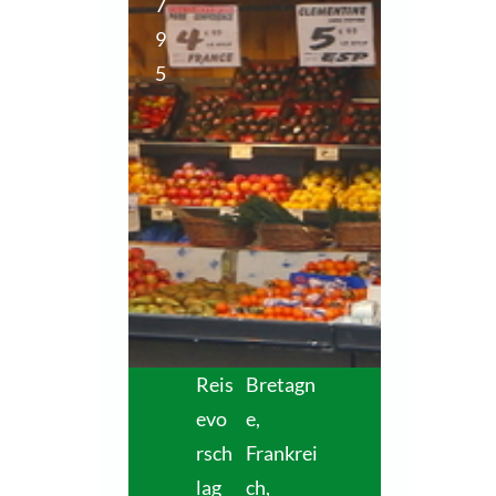
7
9
5
Reis
Bretagn
evo
e,
rsch
Frankrei
lag
ch
,