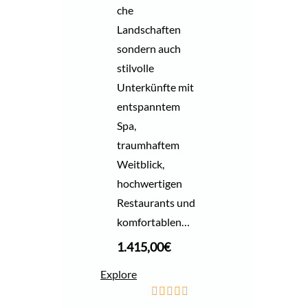
che
Landschaften
sondern auch
stilvolle
Unterkünfte mit
entspanntem
Spa,
traumhaftem
Weitblick,
hochwertigen
Restaurants und
komfortablen…
1.415,00
€
Explore
0
5