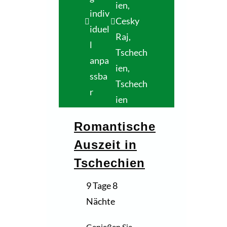
ien
,
indiv
Cesky
iduel
Raj,
l
Tschech
anpa
ien
,
ssba
Tschech
r
ien
Romantische
Auszeit in
Tschechien
9 Tage 8
Nächte
Genießen Sie