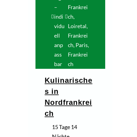
–
Frankrei
indi
ch
,
vidu
Loiretal,
ell
Frankrei
anp
ch
,
Paris,
ass
Frankrei
bar
ch
Kulinarische
s in
Nordfrankrei
ch
15 Tage 14
Nächte