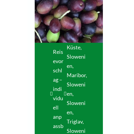
Küste,
Reis
Sloweni
evor
en
,
schl
Maribor,
ag –
Sloweni
indi
en
,
vidu
Sloweni
ell
en
,
anp
Triglav,
assb
Sloweni