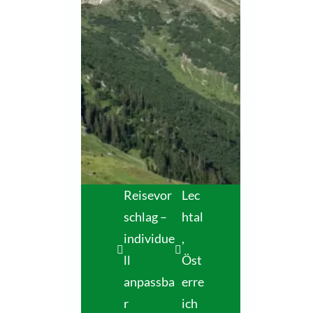
Reisevor
Lec
schlag –
htal
individue
,
ll
Öst
anpassba
erre
r
ich