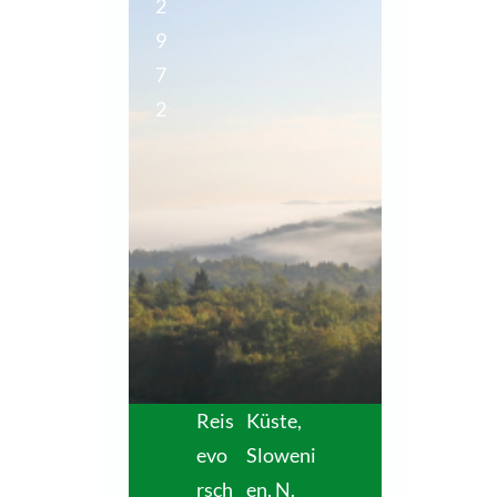
2
9
7
2
Reis
Küste,
evo
Sloweni
rsch
en
,
N.