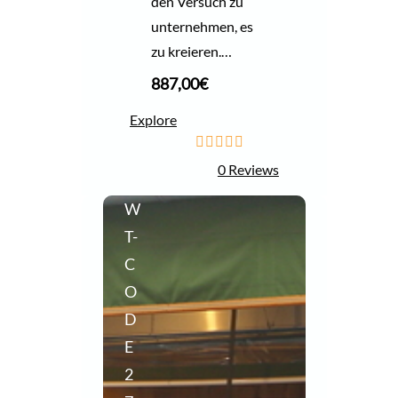
den Versuch zu
unternehmen, es
zu kreieren.…
887,00
€
Explore
0
5
0 Reviews
o
u
W
t
o
T-
f
C
O
D
E
2