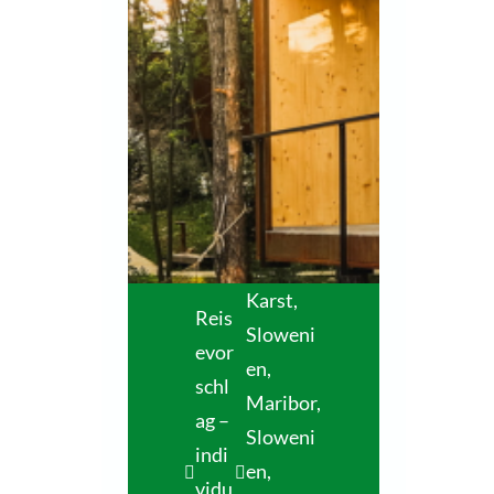
Karst,
Reis
Sloweni
evor
en
,
schl
Maribor,
ag –
Sloweni
indi
en
,
vidu