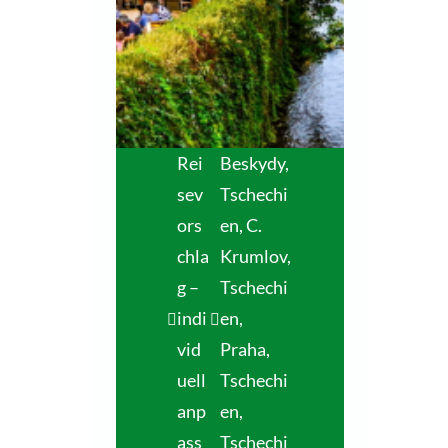
Rei
Beskydy,
sev
Tschechi
ors
en
,
C.
chla
Krumlov,
g –
Tschechi
indi
en
,
vid
Praha,
uell
Tschechi
anp
en
,
ass
Tschechi