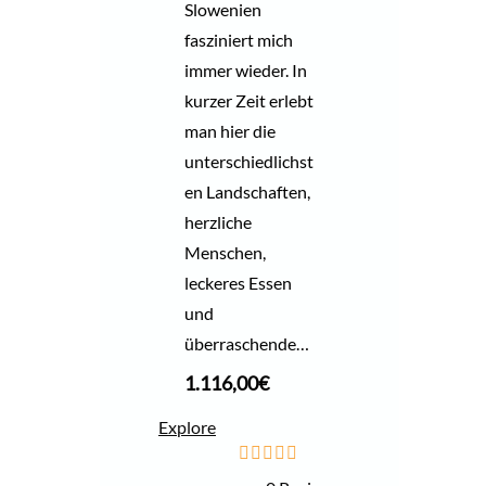
Slowenien
fasziniert mich
immer wieder. In
kurzer Zeit erlebt
man hier die
unterschiedlichst
en Landschaften,
herzliche
Menschen,
leckeres Essen
und
überraschende…
1.116,00
€
Explore
0
5