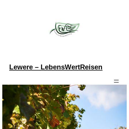
Lewere – LebensWertReisen