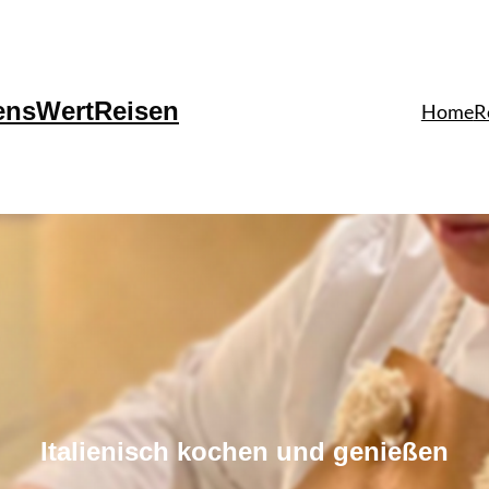
ensWertReisen
Home
R
Italienisch kochen und genießen