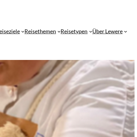
eiseziele
Reisethemen
Reisetypen
Über Lewere