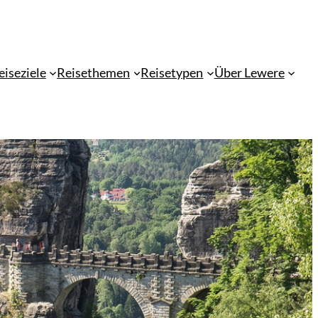
eiseziele
Reisethemen
Reisetypen
Über Lewere