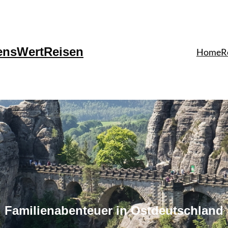
ensWertReisen
Home
R
Familienabenteuer in Ostdeutschland