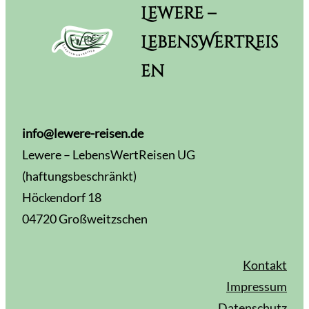
Lewere –
LebensWertReis
en
info@lewere-reisen.de
Lewere – LebensWertReisen UG
(haftungsbeschränkt)
Höckendorf 18
04720 Großweitzschen
Kontakt
Impressum
Datenschutz