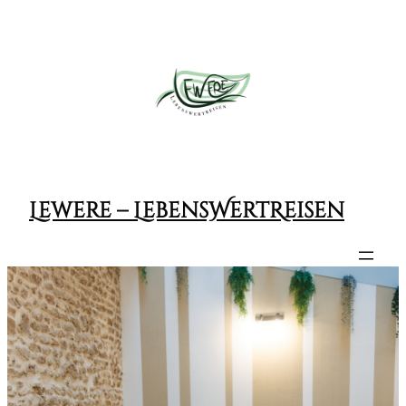
Lewere – LebensWertReisen