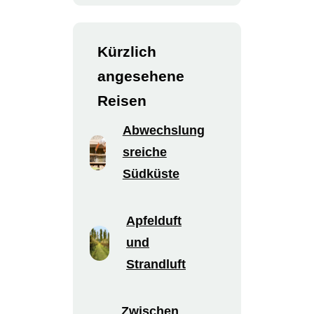
Kürzlich
angesehene
Reisen
Abwechslung
sreiche
Südküste
Apfelduft
und
Strandluft
Zwischen