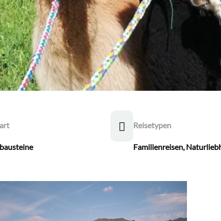
art
Reisetypen
bausteine
Familienreisen
,
Naturlieb