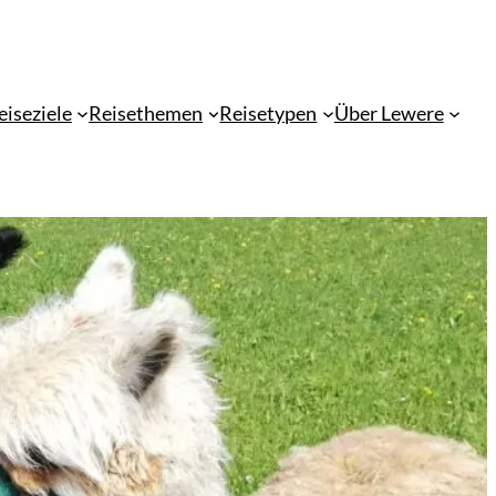
eiseziele
Reisethemen
Reisetypen
Über Lewere