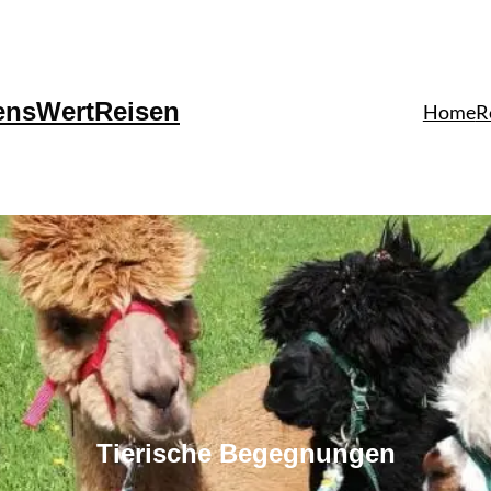
ensWertReisen
Home
R
Tierische Begegnungen