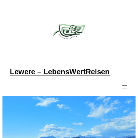
Zum
Inhalt
springen
Lewere – LebensWertReisen