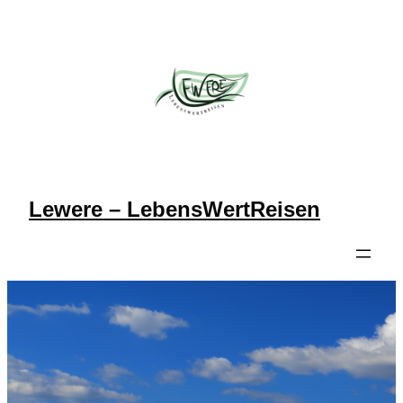
Zum
Inhalt
springen
Lewere – LebensWertReisen