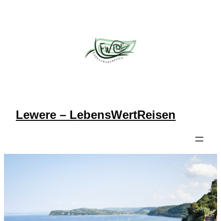
Zum
Inhalt
springen
Lewere – LebensWertReisen