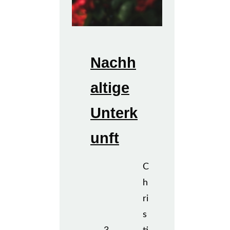
Nachh
altige
Unterk
unft
C
h
ri
s