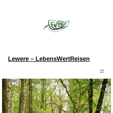
Zum
Inhalt
springen
Lewere – LebensWertReisen