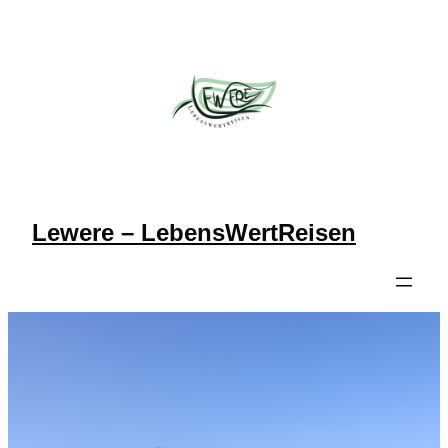
Zum
Inhalt
springen
Lewere – LebensWertReisen