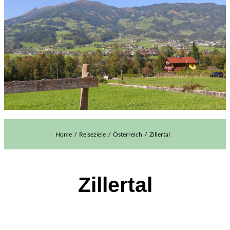
Home
Reiseziele
Österreich
Zillertal
Zillertal